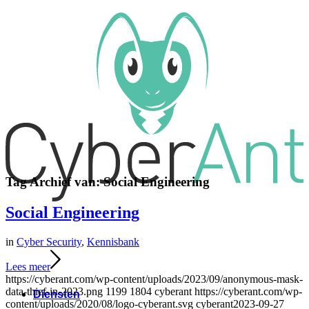
Tag Archief van:
Social Engineering
Social Engineering
in
Cyber Security
,
Kennisbank
Lees meer
https://cyberant.com/wp-content/uploads/2023/09/anonymous-mask-
data-thief-in-2023.png
1199
1804
cyberant
https://cyberant.com/wp-
Diensten
content/uploads/2020/08/logo-cyberant.svg
cyberant
2023-09-27