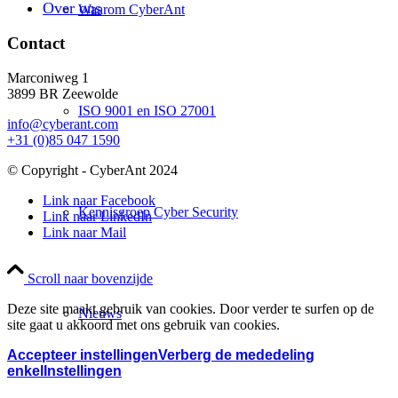
Over ons
Waarom CyberAnt
Contact
Marconiweg 1
3899 BR Zeewolde
ISO 9001 en ISO 27001
info@cyberant.com
+31 (0)85 047 1590
© Copyright - CyberAnt 2024
Link naar Facebook
Kennisgroep Cyber Security
Link naar LinkedIn
Link naar Mail
Scroll naar bovenzijde
Deze site maakt gebruik van cookies. Door verder te surfen op de
Nieuws
site gaat u akkoord met ons gebruik van cookies.
Accepteer instellingen
Verberg de mededeling
enkel
Instellingen