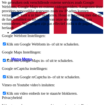
We gebruiken ook verschillende externe services zoals Google
Webfonts, Google Maps en externe videoproviders. Aangezien deze
providers persoonlijke gegevens zoals uw IP-adres kunnen
verzamelen, kunt u ze hier blokkeren. Houd er rekening mee dat dit
de functionaliteit en het uiterlijk van onze site aanzienlijk kan
verminderen. Wijzigingen zijn pas effectief zodra u de pagina
herlaadt
Google Webfont Instellingen:
Klik om Google Webfonts in- of uit te schakelen.
Google Maps Instellingen:
Menu
Menu
Klik om Google Maps in- of uit te schakelen.
Google reCaptcha instellingen:
Klik om Google reCaptcha in- of uit te schakelen.
Vimeo en Youtube video's insluiten:
Klik om video embeds toe te staan/te blokkeren.
Privacybeleid