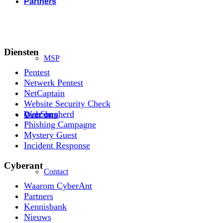
Partners
Diensten
MSP
Pentest
Netwerk Pentest
NetCaptain
Website Security Check
WebShepherd
Over ons
Phishing Campagne
Mystery Guest
Incident Response
Cyberant
Contact
Waarom CyberAnt
Partners
Kennisbank
Nieuws