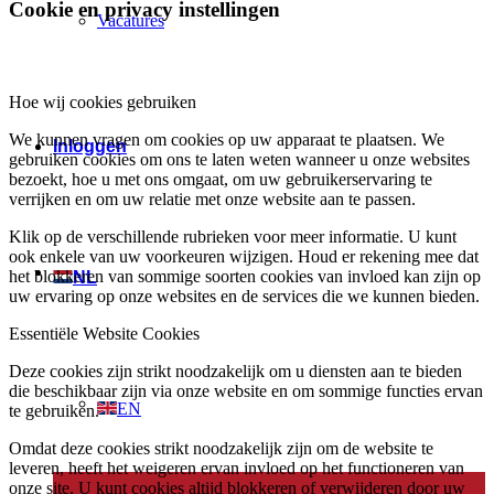
Cookie en privacy instellingen
Vacatures
Hoe wij cookies gebruiken
We kunnen vragen om cookies op uw apparaat te plaatsen. We
Inloggen
gebruiken cookies om ons te laten weten wanneer u onze websites
bezoekt, hoe u met ons omgaat, om uw gebruikerservaring te
verrijken en om uw relatie met onze website aan te passen.
Klik op de verschillende rubrieken voor meer informatie. U kunt
ook enkele van uw voorkeuren wijzigen. Houd er rekening mee dat
het blokkeren van sommige soorten cookies van invloed kan zijn op
NL
uw ervaring op onze websites en de services die we kunnen bieden.
Essentiële Website Cookies
Deze cookies zijn strikt noodzakelijk om u diensten aan te bieden
die beschikbaar zijn via onze website en om sommige functies ervan
EN
te gebruiken.
Omdat deze cookies strikt noodzakelijk zijn om de website te
leveren, heeft het weigeren ervan invloed op het functioneren van
onze site. U kunt cookies altijd blokkeren of verwijderen door uw