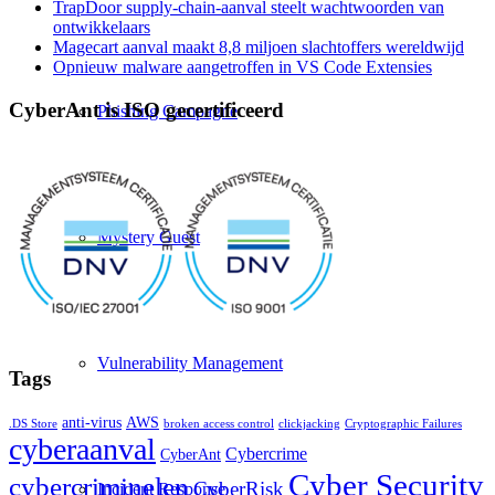
TrapDoor supply-chain-aanval steelt wachtwoorden van
ontwikkelaars
Magecart aanval maakt 8,8 miljoen slachtoffers wereldwijd
Opnieuw malware aangetroffen in VS Code Extensies
CyberAnt is ISO gecertificeerd
Phishing Campagne
Mystery Guest
Vulnerability Management
Tags
anti-virus
AWS
.DS Store
broken access control
clickjacking
Cryptographic Failures
cyberaanval
Cybercrime
CyberAnt
Cyber Security
cybercriminelen
CyberRisk
Incident Response