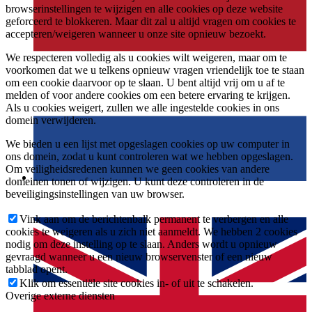
browserinstellingen te wijzigen en alle cookies op deze website
geforceerd te blokkeren. Maar dit zal u altijd vragen om cookies te
accepteren/weigeren wanneer u onze site opnieuw bezoekt.
We respecteren volledig als u cookies wilt weigeren, maar om te
voorkomen dat we u telkens opnieuw vragen vriendelijk toe te staan
om een cookie daarvoor op te slaan. U bent altijd vrij om u af te
melden of voor andere cookies om een betere ervaring te krijgen.
Als u cookies weigert, zullen we alle ingestelde cookies in ons
domein verwijderen.
We bieden u een lijst met opgeslagen cookies op uw computer in
ons domein, zodat u kunt controleren wat we hebben opgeslagen.
Om veiligheidsredenen kunnen we geen cookies van andere
domeinen tonen of wijzigen. U kunt deze controleren in de
beveiligingsinstellingen van uw browser.
Vink aan om de berichtenbalk permanent te verbergen en alle
cookies te weigeren als u zich niet aanmeldt. We hebben 2 cookies
nodig om deze instelling op te slaan. Anders wordt u opnieuw
gevraagd wanneer u een nieuw browservenster of een nieuw
tabblad opent.
Klik om essentiële site cookies in- of uit te schakelen.
Overige externe diensten