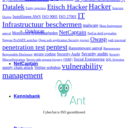
Hacker
Datalek
Etisch Hacker
Entity injection
Insecure
IT
Instellingen AWS
ISO 9001
ISO 27001
Design
Infrastructuur beschermen
malware
Mass Assignment
Quickscan
NetCaptain
Monitoring Kwetsbaarheden
aanval
NetCat shell upgraden
Owasp
Netgear ProSAFE switches
Open web application Security project
path traversal
pentest
penetration test
Ransomeware aanval
Ransomware
Security audits
secure coding
Security Audit
Responsible Disclosure
Security
Social Engineering
Misconfiguration
Server-side request forgery (SSRF)
SQL Injection
NetCaptain
vulnerability
supply chain attack
Veilige webshop
management
Kennisbank
CyberAnt is ISO gecertificeerd