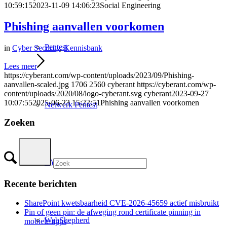
10:59:15
2023-11-09 14:06:23
Social Engineering
Phishing aanvallen voorkomen
Pentest
in
Cyber Security
,
Kennisbank
Lees meer
https://cyberant.com/wp-content/uploads/2023/09/Phishing-
aanvallen-scaled.jpg
1706
2560
cyberant
https://cyberant.com/wp-
content/uploads/2020/08/logo-cyberant.svg
cyberant
2023-09-27
10:07:55
2025-06-23 15:22:51
Phishing aanvallen voorkomen
Netwerk Pentest
Zoeken
Website Security Check
Recente berichten
SharePoint kwetsbaarheid CVE-2026-45659 actief misbruikt
Pin of geen pin: de afweging rond certificate pinning in
WebShepherd
mobiele apps