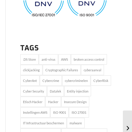
TAGS
.DS Store
anti-virus
AWS
broken access control
clickjacking
Cryptographic Failures
cyberaanval
CyberAnt
Cybercrime
cybercriminelen
CyberRisk
Cyber Security
Datalek
Entity injection
Etisch Hacker
Hacker
Insecure Design
Instellingen AWS
ISO 9001
ISO 27001
IT Infrastructuur beschermen
malware