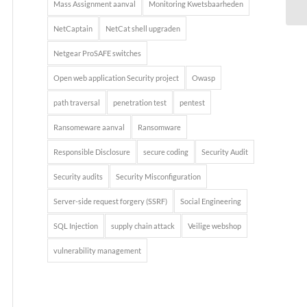
Mass Assignment aanval
Monitoring Kwetsbaarheden
NetCaptain
NetCat shell upgraden
Netgear ProSAFE switches
Open web application Security project
Owasp
path traversal
penetration test
pentest
Ransomeware aanval
Ransomware
Responsible Disclosure
secure coding
Security Audit
Security audits
Security Misconfiguration
Server-side request forgery (SSRF)
Social Engineering
SQL Injection
supply chain attack
Veilige webshop
vulnerability management