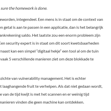
e sure the homework is done.
 geworden, integendeel. Een mens is in staat om de context van
n getal is aan te passen in een applicatie, dan is het belangrijk
ankrekening saldo. Het laatste zou een enorm probleem zijn
Een security expert is in staat om dit soort kwetsbaarheden
naast kan een simpel “digitaal hekje” een tool al om de tuin
r vaak 5 verschillende manieren ziet om deze blokkade te
pzichte van vulnerability management. Het is echter
 laaghangende fruit te verhelpen. Als dat niet gedaan wordt,
e van de tijd kwijt is met het scannen en er weinig tijd
e manieren vinden die geen machine kan ontdekken.