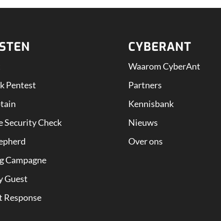
NSTEN
CYBERANT
t
Waarom CyberAnt
k Pentest
Partners
tain
Kennisbank
 Security Check
Nieuws
epherd
Over ons
ng Campagne
y Guest
t Response