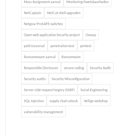
Mass Assignment aanval
Monitoring Kwetsbaarheden
NetCaptain
NetCat shell upgraden
Netgear ProSAFE switches
Open web application Security project
Owasp
path traversal
penetration test
pentest
Ransomeware aanval
Ransomware
Responsible Disclosure
secure coding
Security Audit
Security audits
Security Misconfiguration
Server-side request forgery (SSRF)
Social Engineering
SQL Injection
supply chain attack
Veilige webshop
vulnerability management