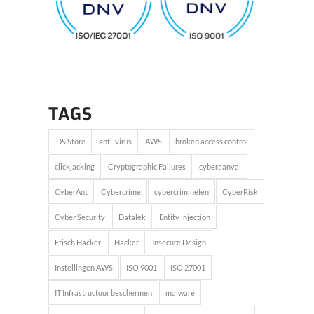
TAGS
.DS Store
anti-virus
AWS
broken access control
clickjacking
Cryptographic Failures
cyberaanval
CyberAnt
Cybercrime
cybercriminelen
CyberRisk
Cyber Security
Datalek
Entity injection
Etisch Hacker
Hacker
Insecure Design
Instellingen AWS
ISO 9001
ISO 27001
IT Infrastructuur beschermen
malware