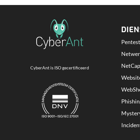
DIE
Pentes
Netwer
NetCap
CyberAnt is ISO gecertificeerd
Website
WebSh
Phishi
Myster
Inciden